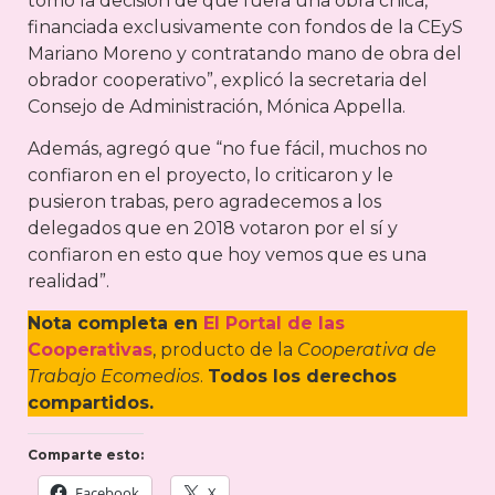
tomó la decisión de que fuera una obra chica,
financiada exclusivamente con fondos de la CEyS
Mariano Moreno y contratando mano de obra del
obrador cooperativo”, explicó la secretaria del
Consejo de Administración, Mónica Appella.
Además, agregó que “no fue fácil, muchos no
confiaron en el proyecto, lo criticaron y le
pusieron trabas, pero agradecemos a los
delegados que en 2018 votaron por el sí y
confiaron en esto que hoy vemos que es una
realidad”.
Nota completa en
El Portal de las
Cooperativas
, producto de la
Cooperativa de
Trabajo Ecomedios
.
Todos los derechos
compartidos.
Comparte esto:
Facebook
X