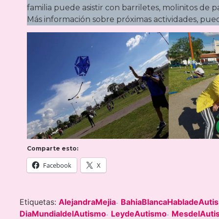
familia puede asistir con barriletes, molinitos de 
Más información sobre próximas actividades, pue
Comparte esto:
Facebook
X
Etiquetas:
AlejandraMejia
BahiaBlancaHabladeAuti
-
DiaMundialdelAutismo
LeydeAutismo
MesdelAuti
-
-