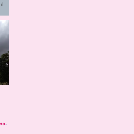
l.
no
-