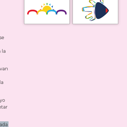
se
o
 la
 van
da
oyo
ntar
Cada