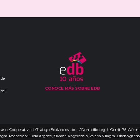
 de
CONOCE MÁS SOBRE EDB
ial.
ario: Cooperativa de Trabajo EcoMedios Ltda. / Domicilio Legal: Gorriti 75. Ofici
agra. Redacción: Lucía Argemi, Silvana Angelicchio, Valeria Villagra. Diseño gráfico: