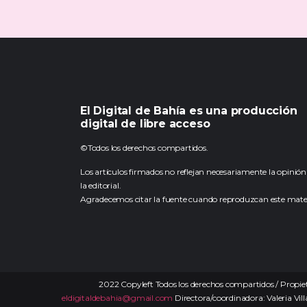
El Digital de Bahía es una producción
digital de libre acceso
©Todos los derechos compartidos.
Los artículos firmados no reflejan necesariamente la opinión
la editorial.
Agradecemos citar la fuente cuando reproduzcan este mater
2022 Copyleft Todos los derechos compartidos / Propiet
eldigitaldebahia@gmail.com
Directora/coordinadora: Valeria Vill