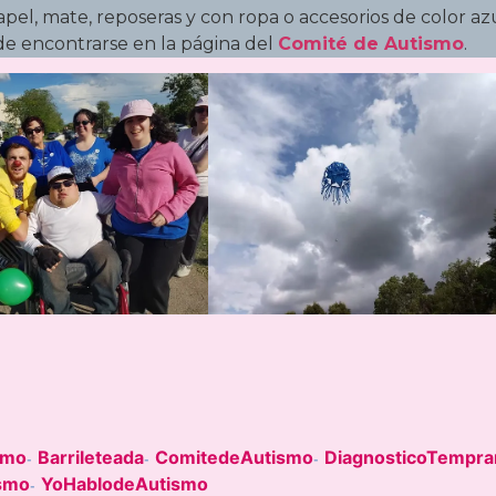
papel, mate, reposeras y con ropa o accesorios de color azu
de encontrarse en la página del
Comité de Autismo
.
smo
Barrileteada
ComitedeAutismo
DiagnosticoTempra
-
-
-
smo
YoHablodeAutismo
-