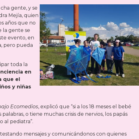
ucha gente, y se
dra Mejía, quien
os años que no
 la gente se
ste evento, en
a, pero pueda
ipar toda la
onciencia en
a que el
iños y niñas
bajo Ecomedios
, explicó que “si a los 18 meses el bebé
 palabras, o tiene muchas crisis de nervios, los papás
 al pediatra”.
ontestando mensajes y comunicándonos con quienes