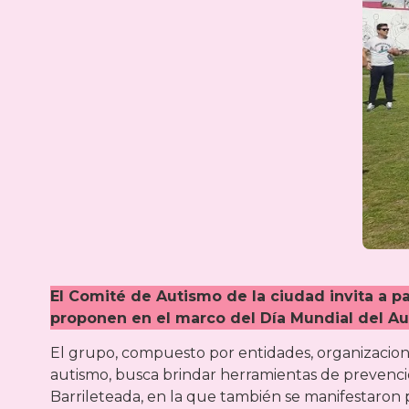
El Comité de Autismo de la ciudad invita a p
proponen en el marco del Día Mundial del A
El grupo, compuesto por entidades, organizacion
autismo, busca brindar herramientas de prevención
Barrileteada, en la que también se manifestaron 