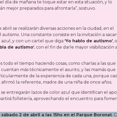
l día de mañana te toque estar en esta situación, y lo
án mejor preparados para afrontarla”, sostuvo.
abril se realizarán diversas acciones en la ciudad, en el
 autismo. Una constante consiste en la invitación a sacar
 azul, y con un cartel que diga
‘Yo hablo de autismo’
, 
bla de autismo’
, con el fin de darle mayor visibilización a
s todo el tiempo haciendo cosas, como charlas a las que
e cuentan más técnicamente el asunto, y las mamás que
ticularmente de la experiencia de cada una, porque ca
, afirmó la referente, madre de una niña de once años.
 se entregarán lazos de color azul que identifican el ap
epartirá folletería, aprovechando el encuentro para fome
l sábado 2 de abril a las 15hs en el Parque Boronat
. 