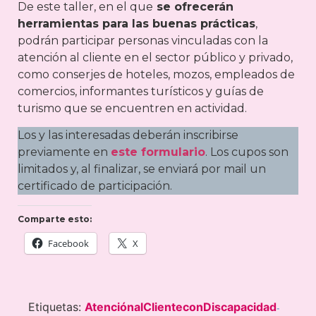
De este taller, en el que
se ofrecerán
herramientas para las buenas prácticas
,
podrán participar personas vinculadas con la
atención al cliente en el sector público y privado,
como conserjes de hoteles, mozos, empleados de
comercios, informantes turísticos y guías de
turismo que se encuentren en actividad.
Los y las interesadas deberán inscribirse
previamente en
este formulario
. Los cupos son
limitados y, al finalizar, se enviará por mail un
certificado de participación.
Comparte esto:
Facebook
X
Etiquetas:
AtenciónalClienteconDiscapacidad
-