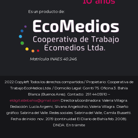
Es un producto de:
Matrícula INAES 40.246.
2022 Copyleft Todos los derechos compartidos / Propietario: Cooperativa de
Trabajo EcoMedios Ltda. / Domicilio Legal: Gorriti 75. Oficina 3. Bahía
Blanca (Buenos Aires). Contacto: 291 4405910 –
eldigitaldebahia@gmail.com
Directora/coordinadora: Valeria Villagra.
Redacción: Lucía Argemi, Silvana Angelicchio, Valeria Villagra. Diseño
gráfico: Sabrina del Valle. Redes sociales: Sabrina del Valle, Camila Bussetti.
Fecha de inicio: nov. 2019 (continuidad El Diario de Bahía feb. 2008).
DNDA: En trámite