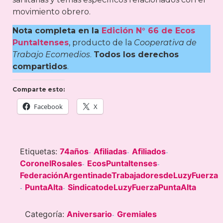
movimiento obrero.
Nota completa en la
Edición N° 66 de Ecos
Puntaltenses
, producto de la
Cooperativa de
Trabajo Ecomedios
.
Todos los derechos
compartidos
.
Comparte esto:
Facebook
X
Etiquetas:
74años
Afiliadas
Afiliados
-
-
-
CoronelRosales
EcosPuntaltenses
-
-
FederaciónArgentinadeTrabajadoresdeLuzyFuerza
PuntaAlta
SindicatodeLuzyFuerzaPuntaAlta
-
-
Categoría:
Aniversario
Gremiales
-