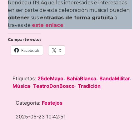
Rondeau 119.Aquellos interesados e interesadas
en ser parte de esta celebración musical pueden
obtener
sus
entradas de forma gratuita
a
través de
este enlace
.
Comparte esto:
Facebook
X
Etiquetas:
25deMayo
BahíaBlanca
BandaMilitar
-
-
-
Música
TeatroDonBosco
Tradición
-
-
Categoría:
Festejos
2025-05-23 10:42:51