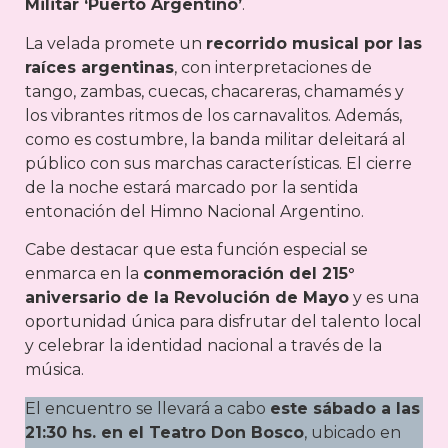
Militar ‘Puerto Argentino’
.
La velada promete un
recorrido musical por las
raíces argentinas
, con interpretaciones de
tango, zambas, cuecas, chacareras, chamamés y
los vibrantes ritmos de los carnavalitos. Además,
como es costumbre, la banda militar deleitará al
público con sus marchas características. El cierre
de la noche estará marcado por la sentida
entonación del Himno Nacional Argentino.
Cabe destacar que esta función especial se
enmarca en la
conmemoración del 215°
aniversario de la Revolución de Mayo
y es una
oportunidad única para disfrutar del talento local
y celebrar la identidad nacional a través de la
música.
El encuentro se llevará a cabo
este sábado a las
21:30 hs. en el Teatro Don Bosco
, ubicado en