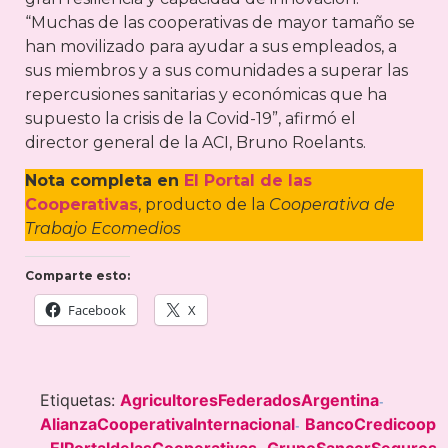
“Muchas de las cooperativas de mayor tamaño se
han movilizado para ayudar a sus empleados, a
sus miembros y a sus comunidades a superar las
repercusiones sanitarias y económicas que ha
supuesto la crisis de la Covid-19”, afirmó el
director general de la ACI, Bruno Roelants.
Nota completa en
El Portal de las
Cooperativas
, producto de la
Cooperativa de
Trabajo Ecomedios
Comparte esto:
Facebook
X
Etiquetas:
AgricultoresFederadosArgentina
-
AlianzaCooperativaInternacional
BancoCredicoop
-
ElPortaldelasCooperativas
GrupoSancorSeguros