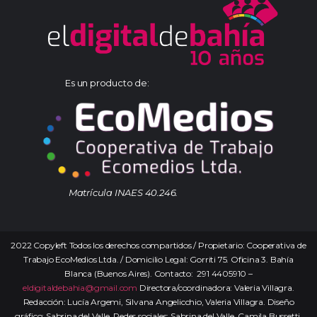
Es un producto de:
Matrícula INAES 40.246.
2022 Copyleft Todos los derechos compartidos / Propietario: Cooperativa de
Trabajo EcoMedios Ltda. / Domicilio Legal: Gorriti 75. Oficina 3. Bahía
Blanca (Buenos Aires). Contacto: 291 4405910 –
eldigitaldebahia@gmail.com
Directora/coordinadora: Valeria Villagra.
Redacción: Lucía Argemi, Silvana Angelicchio, Valeria Villagra. Diseño
gráfico: Sabrina del Valle. Redes sociales: Sabrina del Valle, Camila Bussetti.