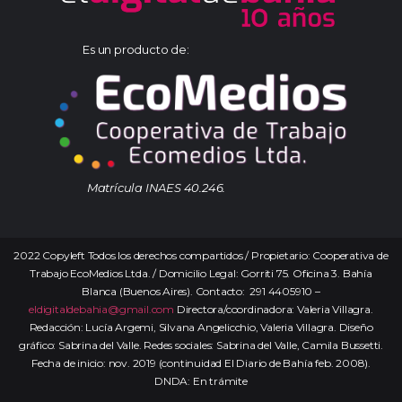
Es un producto de:
Matrícula INAES 40.246.
2022 Copyleft Todos los derechos compartidos / Propietario: Cooperativa de
Trabajo EcoMedios Ltda. / Domicilio Legal: Gorriti 75. Oficina 3. Bahía
Blanca (Buenos Aires). Contacto: 291 4405910 –
eldigitaldebahia@gmail.com
Directora/coordinadora: Valeria Villagra.
Redacción: Lucía Argemi, Silvana Angelicchio, Valeria Villagra. Diseño
gráfico: Sabrina del Valle. Redes sociales: Sabrina del Valle, Camila Bussetti.
Fecha de inicio: nov. 2019 (continuidad El Diario de Bahía feb. 2008).
DNDA: En trámite