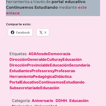
herramienta a través de
portal educativo
Continuemos Estudiando
mediante
este
enlace
.
Comparte esto:
Facebook
X
Etiquetas:
40AñosdeDemocracia
-
DirecciónGeneraldeCulturayEducación
-
DirecciónProvincialdeEducaciónSecundaria
-
EstudiantesProfesoresyProfesoras
-
HerramientaPedagógicaDidáctica
-
PortalEducativoContinuemosEstudiando
-
SubsecretaríadeEducación
Categoría:
Aniversario
DDHH
Educación
-
-
-