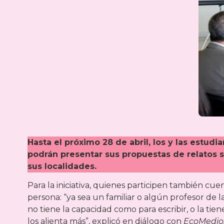
Hasta el próximo 28 de abril, los y las estud
podrán presentar sus propuestas de relatos
sus localidades.
Para la iniciativa, quienes participen también c
persona: “ya sea un familiar o algún profesor de 
no tiene la capacidad como para escribir, o la tie
los alienta más”, explicó en diálogo con
EcoMedio