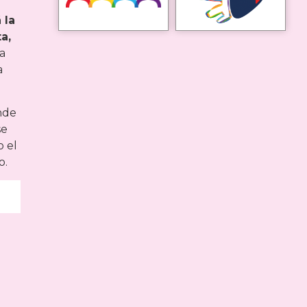
 la
a,
la
a
nde
se
o el
o.