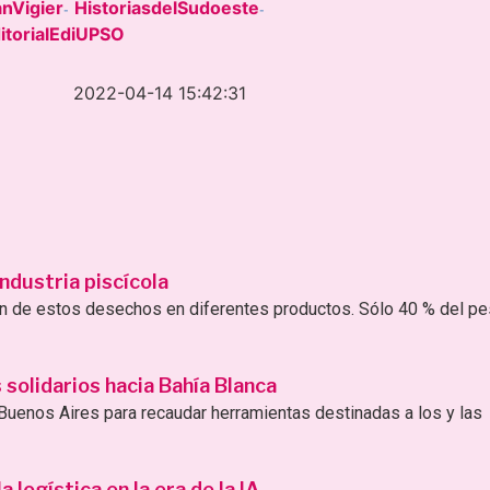
nVigier
HistoriasdelSudoeste
-
-
torialEdiUPSO
2022-04-14 15:42:31
ndustria piscícola
ión de estos desechos en diferentes productos. Sólo 40 % del p
solidarios hacia Bahía Blanca
uenos Aires para recaudar herramientas destinadas a los y las
logística en la era de la IA