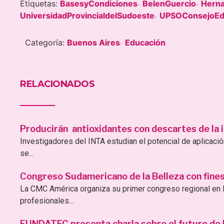
Etiquetas:
BasesyCondiciones
BelenGuercio
Herna
-
-
UniversidadProvincialdelSudoeste
UPSOConsejoEdi
-
Categoría:
Buenos Aires
Educación
-
RELACIONADOS
Producirán antioxidantes con descartes de la i
Investigadores del INTA estudian el potencial de aplicac
se...
Congreso Sudamericano de la Belleza con fines 
La CMC América organiza su primer congreso regional en B
profesionales...
FUNDATEC presenta charla sobre el futuro de la 