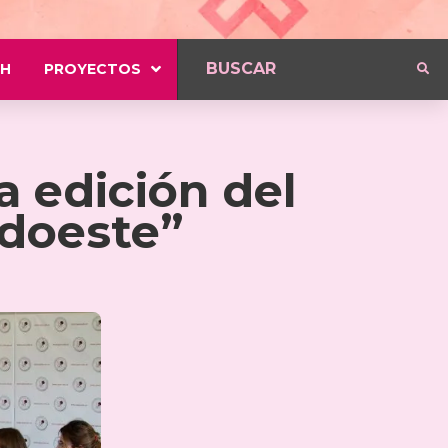
H
PROYECTOS
ra edición del
udoeste”