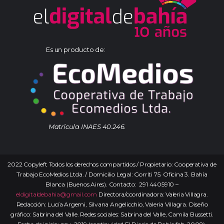
Es un producto de:
Matrícula INAES 40.246.
2022 Copyleft Todos los derechos compartidos / Propietario: Cooperativa de
Trabajo EcoMedios Ltda. / Domicilio Legal: Gorriti 75. Oficina 3. Bahía
Blanca (Buenos Aires). Contacto: 291 4405910 –
eldigitaldebahia@gmail.com
Directora/coordinadora: Valeria Villagra.
Redacción: Lucía Argemi, Silvana Angelicchio, Valeria Villagra. Diseño
gráfico: Sabrina del Valle. Redes sociales: Sabrina del Valle, Camila Bussetti.