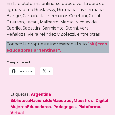
En la plataforma online, se puede ver la obra de
figuras como Braslavsky, Brumana, las hermanas
Bunge, Camaña, las hermanas Cosettini, Gorriti,
Grierson, Lacau, Malharro, Manso, Nicolay de
Caprile, Sabattini, Sarmiento, Storni, Vera
Peñaloza, Vieira Méndez y Zolezzi, entre otras.
Conocé la propuesta ingresando al sitio
“
Mujeres
educadoras argentinas”.
Comparte esto:
Facebook
X
Etiquetas:
Argentina
-
BibliotecaNacionaldeMaestrasyMaestros
Digital
-
-
MujeresEducadoras
Pedagogas
Plataforma
-
-
-
Virtual