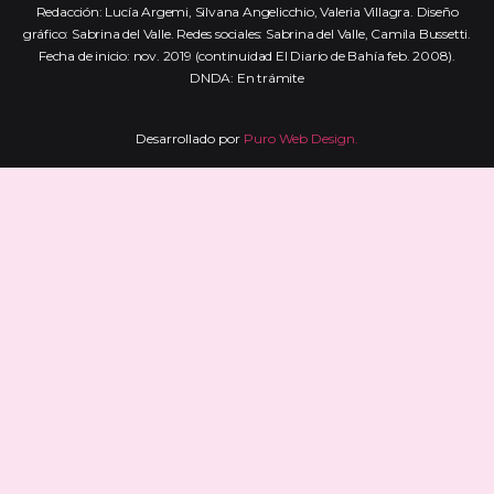
Redacción: Lucía Argemi, Silvana Angelicchio, Valeria Villagra. Diseño
gráfico: Sabrina del Valle. Redes sociales: Sabrina del Valle, Camila Bussetti.
Fecha de inicio: nov. 2019 (continuidad El Diario de Bahía feb. 2008).
DNDA: En trámite
Desarrollado por
Puro Web Design.