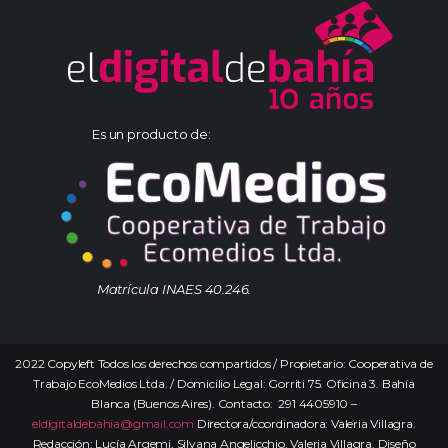
Es un producto de:
Matrícula INAES 40.246.
2022 Copyleft Todos los derechos compartidos / Propietario: Cooperativa de
Trabajo EcoMedios Ltda. / Domicilio Legal: Gorriti 75. Oficina 3. Bahía
Blanca (Buenos Aires). Contacto: 291 4405910 –
eldigitaldebahia@gmail.com
Directora/coordinadora: Valeria Villagra.
Redacción: Lucía Argemi, Silvana Angelicchio, Valeria Villagra. Diseño