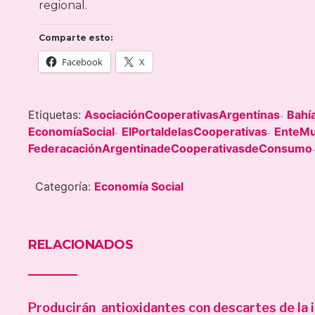
regional.
Comparte esto:
Facebook
X
Etiquetas:
AsociaciónCooperativasArgentinas
Bahí
-
EconomíaSocial
ElPortaldelasCooperativas
EnteMu
-
-
FederacaciónArgentinadeCooperativasdeConsumo
Categoría:
Economía Social
RELACIONADOS
Producirán antioxidantes con descartes de la i