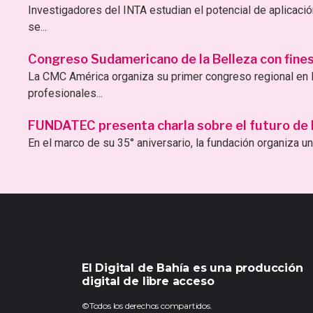
Investigadores del INTA estudian el potencial de aplicac
se...
Congreso Sudamericano de la Belleza con fines 
La CMC América organiza su primer congreso regional en B
profesionales...
FUNDATEC presenta charla sobre el futuro de la 
En el marco de su 35° aniversario, la fundación organiza una
El Digital de Bahía es una producción
digital de libre acceso
©Todos los derechos compartidos.