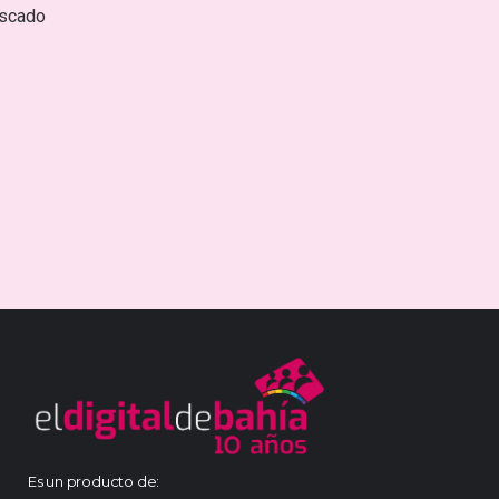
escado
Es un producto de: