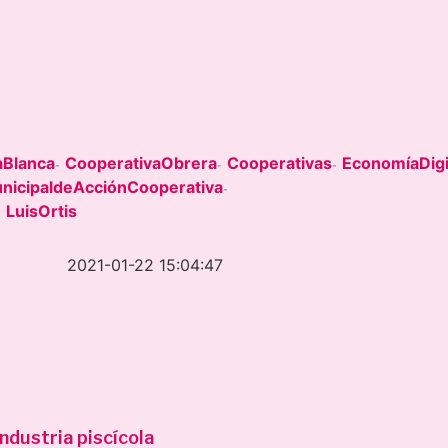
aBlanca
CooperativaObrera
Cooperativas
EconomíaDigi
-
-
-
nicipaldeAcciónCooperativa
-
LuisOrtis
-
2021-01-22 15:04:47
ndustria piscícola