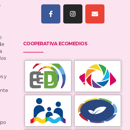
o
o
COOPERATIVA ECOMEDIOS
de
a
dos
s y
ente
mpo