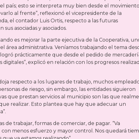
el país; esto se interpreta muy bien desde el movimient
rlo al frente”, reflexionó el vicepresidente de la
, el contador Luis Ortis, respecto a las futuras
n sus asociadas y asociados.
ando es mejorar la parte ejecutiva de la Cooperativa, un
n el área administrativa. Veníamos trabajando el tema des
y logró prácticamente que desde el pedido de mercaderí
s digitales”, explicó en relación con los progresos realiza
oja respecto a los lugares de trabajo, muchos empleado
rsonas de riesgo, sin embargo, las entidades siguieron
as que prestan servicios al municipio son las que realm
 que realizar. Esto plantea que hay que adecuar un
a”.
s de trabajar, formas de comerciar, de pagar. “Va
 con menos esfuerzo y mayor control. Nos quedará tie
s que ya estamos realizando”.