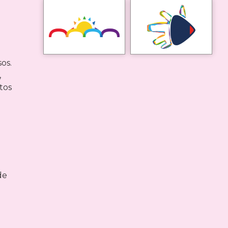
os.
,
tos
de