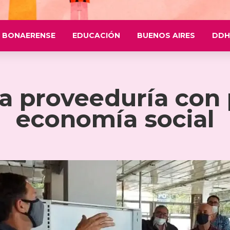
 BONAERENSE
EDUCACIÓN
BUENOS AIRES
DDH
a proveeduría con 
economía social