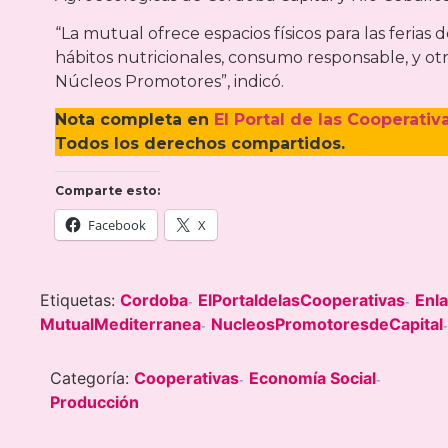
“La mutual ofrece espacios físicos para las ferias
hábitos nutricionales, consumo responsable, y o
Núcleos Promotores”, indicó.
Nota completa en
El Portal de las Cooperativ
Todos los derechos compartidos.
Comparte esto:
Facebook
X
Etiquetas:
Cordoba
ElPortaldelasCooperativas
Enl
-
-
MutualMediterranea
NucleosPromotoresdeCapital
-
-
Categoría:
Cooperativas
Economía Social
-
-
Producción