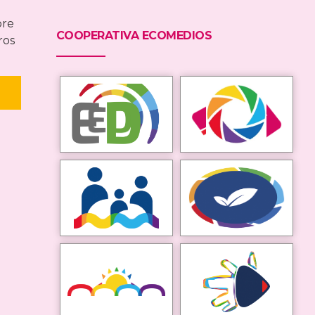
bre
COOPERATIVA ECOMEDIOS
ros