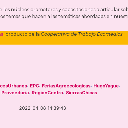
 de los núcleos promotores y capacitaciones a articular so
tros temas que hacen a las temáticas abordadas en nuest
as
, producto de la
Cooperativa de Trabajo Ecomedios
.
acesUrbanos
EPC
FeriasAgroecologicas
HugoYague
-
-
-
-
Proveeduria
RegionCentro
SierrasChicas
-
-
2022-04-08 14:39:43