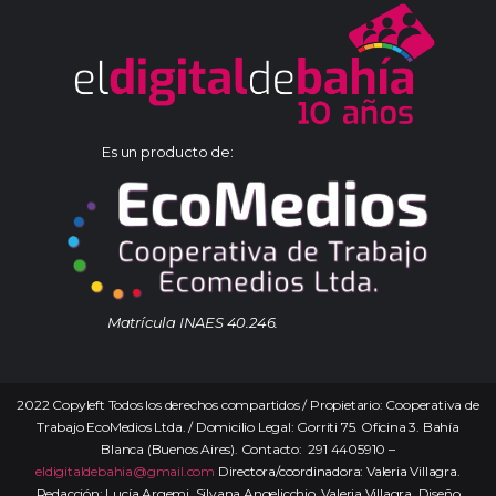
Es un producto de:
Matrícula INAES 40.246.
2022 Copyleft Todos los derechos compartidos / Propietario: Cooperativa de
Trabajo EcoMedios Ltda. / Domicilio Legal: Gorriti 75. Oficina 3. Bahía
Blanca (Buenos Aires). Contacto: 291 4405910 –
eldigitaldebahia@gmail.com
Directora/coordinadora: Valeria Villagra.
Redacción: Lucía Argemi, Silvana Angelicchio, Valeria Villagra. Diseño