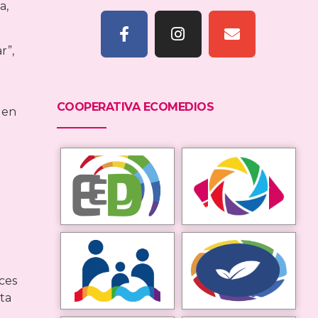
a,
r”,
COOPERATIVA ECOMEDIOS
 en
oces
ta