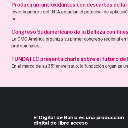
Producirán antioxidantes con descartes de la i
Investigadores del INTA estudian el potencial de aplicac
se...
Congreso Sudamericano de la Belleza con fines 
La CMC América organiza su primer congreso regional en B
profesionales...
FUNDATEC presenta charla sobre el futuro de la 
En el marco de su 35° aniversario, la fundación organiza una
El Digital de Bahía es una producción
digital de libre acceso