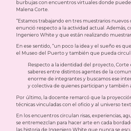
burbujas con encuentros virtuales donde pueden pa
Malena Corte.
“Estamos trabajando en tres muestrarios nuevos d
enunció respecto a la actividad actual. Además,
Ingeniero White y que están realizando muestrari
En ese sentido, “un poco la idea y el sueño es q
el Museo del Puerto y también que pueda circular
Respecto a la identidad del proyecto, Corte 
saberes entre distintos agentes de la comun
enorme de integrantes y buscamos ese inte
y colectiva de quienes participan y también a
Por último, la docente remarcó que la proyecció
técnicas vinculadas con el oficio y al universo te
En los encuentros circulan risas, experiencias, agu
se entremezclan para hacer arte en cada bordad
las historia de Ingeniero White que nunca se esc