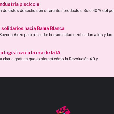
ndustria piscícola
ión de estos desechos en diferentes productos. Sólo 40 % del p
solidarios hacia Bahía Blanca
uenos Aires para recaudar herramientas destinadas a los y las
logística en la era de la IA
 charla gratuita que explorará cómo la Revolución 4.0 y...