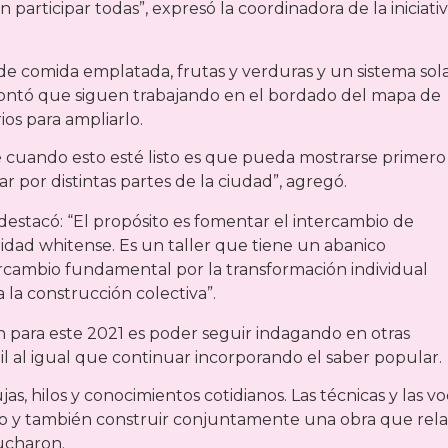
rticipar todas”, expresó la coordinadora de la iniciativ
e comida emplatada, frutas y verduras y un sistema sola
 contó que siguen trabajando en el bordado del mapa de
os para ampliarlo.
ue cuando esto esté listo es que pueda mostrarse primero
 por distintas partes de la ciudad”, agregó.
destacó: “El propósito es fomentar el intercambio de
idad whitense. Es un taller que tiene un abanico
rcambio fundamental por la transformación individual
 la construcción colectiva”.
n para este 2021 es poder seguir indagando en otras
xtil al igual que continuar incorporando el saber popular.
jas, hilos y conocimientos cotidianos. Las técnicas y las v
o y también construir conjuntamente una obra que rela
ucharon.