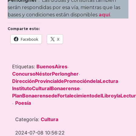
Perlongher’
. Las dudas y consultas también
serán respondidas por esa vía, mientras que las
bases y condiciones están disponibles
aquí
.
Comparte esto:
Facebook
X
Etiquetas:
BuenosAires
-
ConcursoNéstorPerlongher
-
DirecciónProvincialdePromocióndelaLectura
-
InstitutoCulturalBonaerense
-
PlanBonaerensedeFortalecimientodelLibroylaLectu
Poesía
-
Categoría:
Cultura
2024-07-08 10:56:22