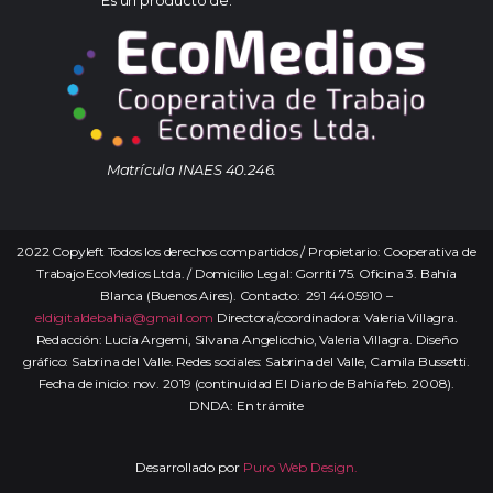
Matrícula INAES 40.246.
2022 Copyleft Todos los derechos compartidos / Propietario: Cooperativa de
Trabajo EcoMedios Ltda. / Domicilio Legal: Gorriti 75. Oficina 3. Bahía
Blanca (Buenos Aires). Contacto: 291 4405910 –
eldigitaldebahia@gmail.com
Directora/coordinadora: Valeria Villagra.
Redacción: Lucía Argemi, Silvana Angelicchio, Valeria Villagra. Diseño
gráfico: Sabrina del Valle. Redes sociales: Sabrina del Valle, Camila Bussetti.
Fecha de inicio: nov. 2019 (continuidad El Diario de Bahía feb. 2008).
DNDA: En trámite
Desarrollado por
Puro Web Design.