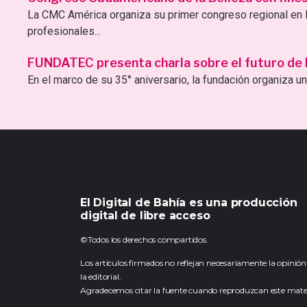
La CMC América organiza su primer congreso regional en B
profesionales...
FUNDATEC presenta charla sobre el futuro de la 
En el marco de su 35° aniversario, la fundación organiza una
El Digital de Bahía es una producción
digital de libre acceso
©Todos los derechos compartidos.
Los artículos firmados no reflejan necesariamente la opinión
la editorial.
Agradecemos citar la fuente cuando reproduzcan este mater