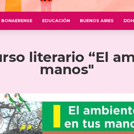
 BONAERENSE
EDUCACIÓN
BUENOS AIRES
DDH
so literario “El a
manos"