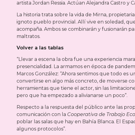
artista Jordan Ressia. Actúan Alejandra Castro y Ca
La historia trata sobre la vida de Mirna, propiet
ignoto pueblo provincial. Allí vive en soledad, q
acompaña. Ambos se combinarán y fusionarán par
maltratos.
Volver a las tablas
“Llevar a escena la obra fue una experiencia maravil
presencialidad. La armamos en época de pandemia,
Marcos González: “Ahora sentimos que todo es un 
convertirse en algo más concreto, de moverse con
herramientas que tiene el actor, sin las limitaci
pero que ha empezado a alivianarse un poco”.
Respecto a la respuesta del público ante las propu
comunicación con la
Cooperativa de Trabajo Ec
poblar las salas que hay en Bahía Blanca. El Esp
algunos protocolos”.