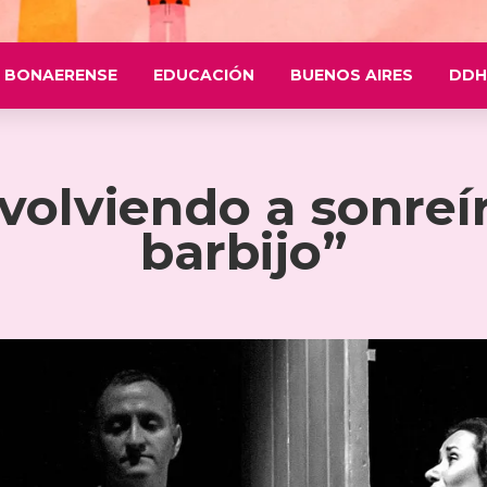
 BONAERENSE
EDUCACIÓN
BUENOS AIRES
DDH
volviendo a sonreí
barbijo”