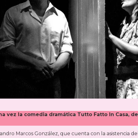
ima vez la comedia dramática Tutto Fatto In Casa, de
Leandro Marcos González, que cuenta con la asistencia de