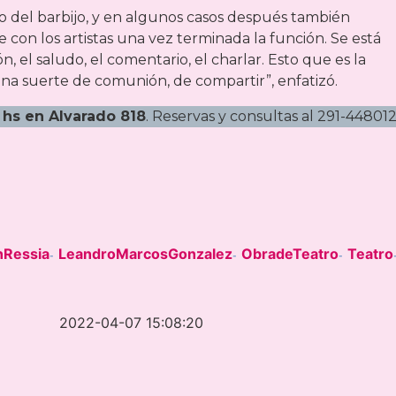
jo del barbijo, y en algunos casos después también
 con los artistas una vez terminada la función. Se está
 el saludo, el comentario, el charlar. Esto que es la
Una suerte de comunión, de compartir”, enfatizó.
30 hs en Alvarado 818
. Reservas y consultas al 291-448012
nRessia
LeandroMarcosGonzalez
ObradeTeatro
Teatro
-
-
-
2022-04-07 15:08:20