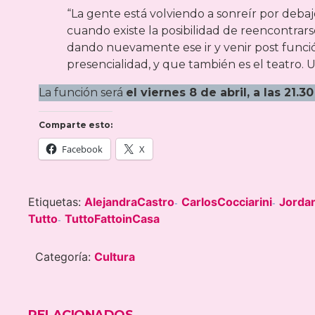
“La gente está volviendo a sonreír por deba
cuando existe la posibilidad de reencontrarse
dando nuevamente ese ir y venir post función,
presencialidad, y que también es el teatro. 
La función será
el viernes 8 de abril, a las 21.
Comparte esto:
Facebook
X
Etiquetas:
AlejandraCastro
CarlosCocciarini
Jorda
-
-
Tutto
TuttoFattoinCasa
-
Categoría:
Cultura