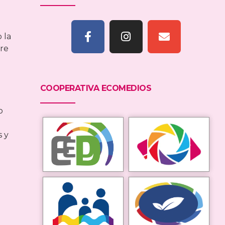
 la
fre
COOPERATIVA ECOMEDIOS
o
s y