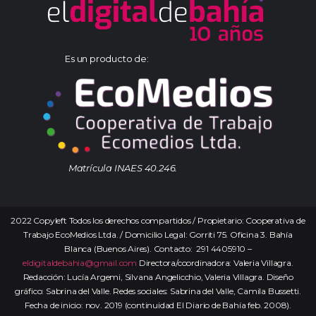
Es un producto de:
Matrícula INAES 40.246.
2022 Copyleft Todos los derechos compartidos / Propietario: Cooperativa de
Trabajo EcoMedios Ltda. / Domicilio Legal: Gorriti 75. Oficina 3. Bahía
Blanca (Buenos Aires). Contacto: 291 4405910 –
eldigitaldebahia@gmail.com
Directora/coordinadora: Valeria Villagra.
Redacción: Lucía Argemi, Silvana Angelicchio, Valeria Villagra. Diseño
gráfico: Sabrina del Valle. Redes sociales: Sabrina del Valle, Camila Bussetti.
Fecha de inicio: nov. 2019 (continuidad El Diario de Bahía feb. 2008).