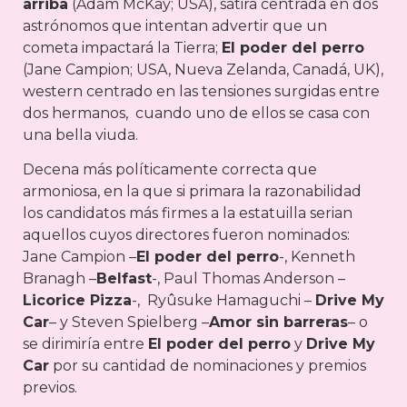
arriba
(Adam McKay; USA), sátira centrada en dos
astrónomos que intentan advertir que un
cometa impactará la Tierra;
El poder del perro
(Jane Campion; USA, Nueva Zelanda, Canadá, UK),
western centrado en las tensiones surgidas entre
dos hermanos, cuando uno de ellos se casa con
una bella viuda.
Decena más políticamente correcta que
armoniosa, en la que si primara la razonabilidad
los candidatos más firmes a la estatuilla serian
aquellos cuyos directores fueron nominados:
Jane Campion –
El poder del perro
-, Kenneth
Branagh –
Belfast
-, Paul Thomas Anderson –
Licorice Pizza
-, Ryûsuke Hamaguchi –
Drive My
Car
– y Steven Spielberg –
Amor sin barreras
– o
se dirimiría entre
El poder del perro
y
Drive My
Car
por su cantidad de nominaciones y premios
previos.