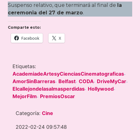
Suspenso relativo, que terminará al final de
la
ceremonia del 27 de marzo
.
Comparte esto:
Facebook
X
Etiquetas:
AcademiadeArtesyCienciasCinematograficas
-
AmorSinBarreras
Belfast
CODA
DriveMyCar
-
-
-
-
Elcallejondelasalmasperdidas
Hollywood
-
-
MejorFilm
PremiosOscar
-
Categoría:
Cine
2022-02-24 09:57:48