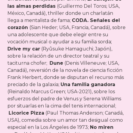
las almas perdidas
(Guillermo Del Toros; USA,
México, Canadá), thriller donde un charlatán
llega a mentalista de fama;
CODA. Señales del
corazón
(Sian Heder; USA, Francia, Canadá), sobre
una adolescente que debe elegir entre su
vocación musical o ayudar a su familia sorda;
Drive my car
(Ryûsuke Hamaguchi; Japón),
sobre la relación de un director teatral y su
taciturna chofer;
Dune
(Denis Villeneuve; USA,
Canadá), reversión de la novela de ciencia ficción
Frank Herbert, donde se disputan el recurso más
preciado de la galaxia;
Una familia ganadora
(Reinaldo Marcus Green; USA-2021), sobre los
esfuerzos del padre de Venus y Serena Williams
por situarlas en la cima del tenis internacional;
Licorice Pizza
(Paul Thomas Anderson; Canadá,
USA), comedia sobre un amor tan desigual como
especial en la Los Ángeles de 1973;
No miren