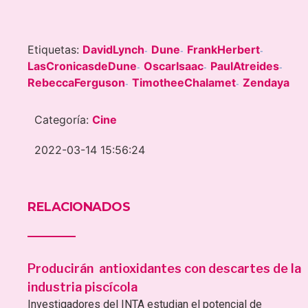
Etiquetas:
DavidLynch
Dune
FrankHerbert
-
-
-
LasCronicasdeDune
OscarIsaac
PaulAtreides
-
-
-
RebeccaFerguson
TimotheeChalamet
Zendaya
-
-
Categoría:
Cine
2022-03-14 15:56:24
RELACIONADOS
Producirán antioxidantes con descartes de la
industria piscícola
Investigadores del INTA estudian el potencial de