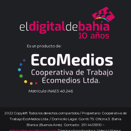
Es un producto de:
Matrícula INAES 40.246.
2022 Copyleft Todos los derechos compartidos / Propietario: Cooperativa de
Trabajo EcoMedios Ltda. / Domicilio Legal: Gorriti 75. Oficina 3. Bahía
Blanca (Buenos Aires). Contacto: 291 4405910 –
eldigitaldebahia@gmail.com
Directora/coordinadora: Valeria Villagra.