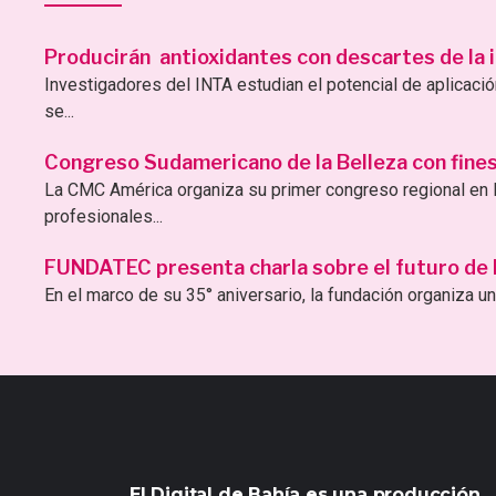
Producirán antioxidantes con descartes de la i
Investigadores del INTA estudian el potencial de aplicac
se...
Congreso Sudamericano de la Belleza con fines 
La CMC América organiza su primer congreso regional en B
profesionales...
FUNDATEC presenta charla sobre el futuro de la 
En el marco de su 35° aniversario, la fundación organiza una
El Digital de Bahía es una producción