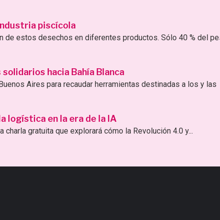
ndustria piscícola
ión de estos desechos en diferentes productos. Sólo 40 % del p
solidarios hacia Bahía Blanca
uenos Aires para recaudar herramientas destinadas a los y las
logística en la era de la IA
 charla gratuita que explorará cómo la Revolución 4.0 y...