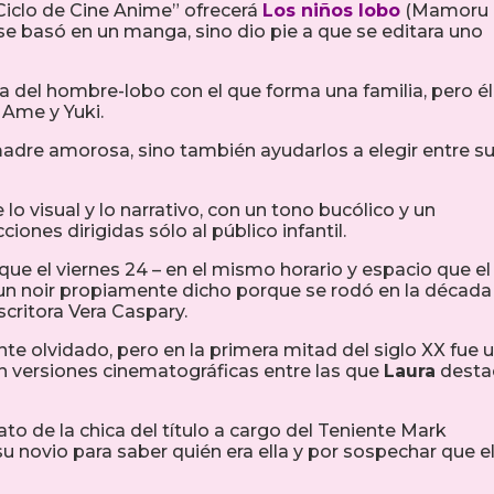
 “Ciclo de Cine Anime” ofrecerá
Los niños lobo
(Mamoru
 se basó en un manga, sino dio pie a que se editara uno
del hombre-lobo con el que forma una familia, pero él
 Ame y Yuki.
adre amorosa, sino también ayudarlos a elegir entre s
 visual y lo narrativo, con un tono bucólico y un
ones dirigidas sólo al público infantil.
 que el viernes 24 – en el mismo horario y espacio que el
un noir propiamente dicho porque se rodó en la década
critora Vera Caspary.
te olvidado, pero en la primera mitad del siglo XX fue 
ron versiones cinematográficas entre las que
Laura
desta
ato de la chica del título a cargo del Teniente Mark
u novio para saber quién era ella y por sospechar que e