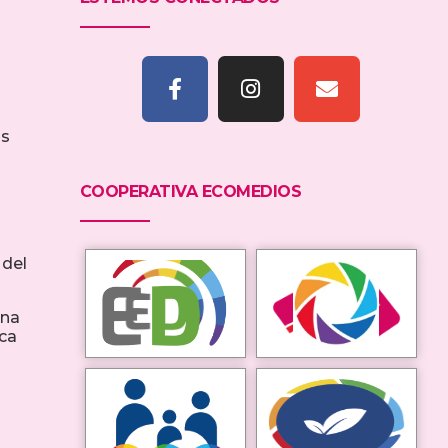
us
COOPERATIVA ECOMEDIOS
 del
una
ca
l