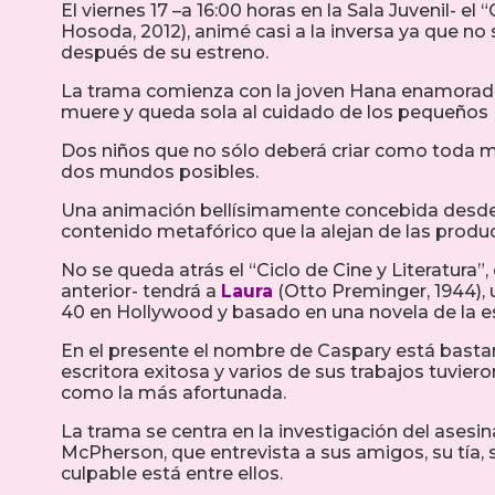
El viernes 17 –a 16:00 horas en la Sala Juvenil- el
Hosoda, 2012), animé casi a la inversa ya que no
después de su estreno.
La trama comienza con la joven Hana enamorada 
muere y queda sola al cuidado de los pequeños
Dos niños que no sólo deberá criar como toda m
dos mundos posibles.
Una animación bellísimamente concebida desde lo
contenido metafórico que la alejan de las producci
No se queda atrás el “Ciclo de Cine y Literatura”,
anterior- tendrá a
Laura
(Otto Preminger, 1944), 
40 en Hollywood y basado en una novela de la es
En el presente el nombre de Caspary está bastan
escritora exitosa y varios de sus trabajos tuvie
como la más afortunada.
La trama se centra en la investigación del asesin
McPherson, que entrevista a sus amigos, su tía, s
culpable está entre ellos.