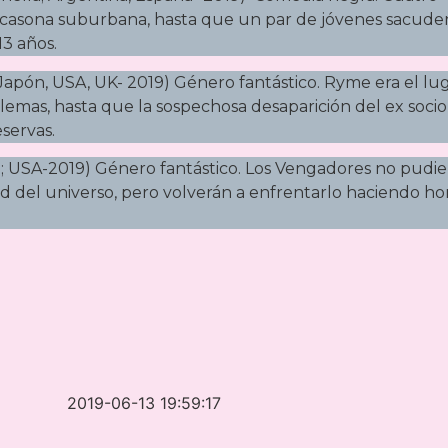
una casona suburbana, hasta que un par de jóvenes sacude
13 años.
Japón, USA, UK- 2019) Género fantástico. Ryme era el lu
mas, hasta que la sospechosa desaparición del ex socio
servas.
; USA-2019) Género fantástico. Los Vengadores no pudi
d del universo, pero volverán a enfrentarlo haciendo h
2019-06-13 19:59:17