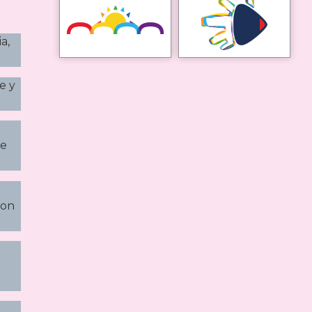
a,
e y
se
con