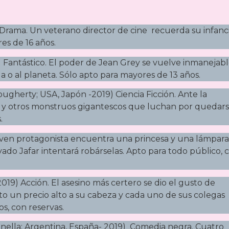
Drama. Un veterano director de cine recuerda su infanci
es de 16 años.
Fantástico. El poder de Jean Grey se vuelve inmanejabl
a o al planeta. Sólo apto para mayores de 13 años.
ugherty; USA, Japón -2019) Ciencia Ficción. Ante la
 y otros monstruos gigantescos que luchan por quedar
.
 joven protagonista encuentra una princesa y una lámpara
do Jafar intentará robárselas. Apto para todo público, 
019) Acción. El asesino más certero se dio el gusto de
to un precio alto a su cabeza y cada uno de sus colegas
s, con reservas.
nella; Argentina, España- 2019) Comedia negra. Cuatro