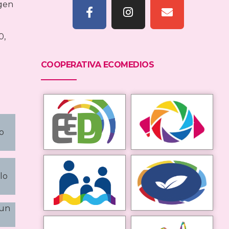
igen
0,
COOPERATIVA ECOMEDIOS
do
lo
 un