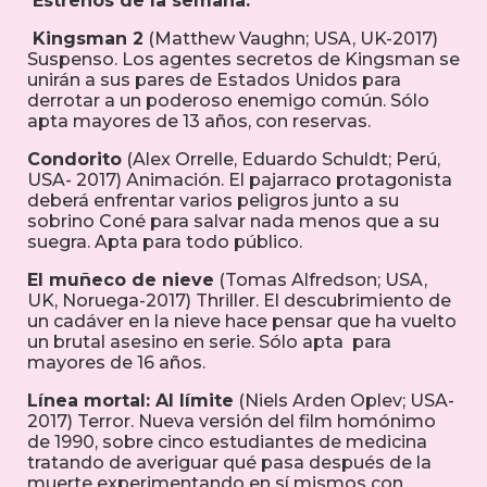
Estrenos de la semana:
Kingsman 2
(Matthew Vaughn; USA, UK-2017)
Suspenso. Los agentes secretos de Kingsman se
unirán a sus pares de Estados Unidos para
derrotar a un poderoso enemigo común. Sólo
apta mayores de 13 años, con reservas.
Condorito
(Alex Orrelle, Eduardo Schuldt; Perú,
USA- 2017) Animación. El pajarraco protagonista
deberá enfrentar varios peligros junto a su
sobrino Coné para salvar nada menos que a su
suegra. Apta para todo público.
El muñeco de nieve
(Tomas Alfredson; USA,
UK, Noruega-2017) Thriller. El descubrimiento de
un cadáver en la nieve hace pensar que ha vuelto
un brutal asesino en serie. Sólo apta para
mayores de 16 años.
Línea mortal: Al límite
(Niels Arden Oplev; USA-
2017) Terror. Nueva versión del film homónimo
de 1990, sobre cinco estudiantes de medicina
tratando de averiguar qué pasa después de la
muerte experimentando en sí mismos con