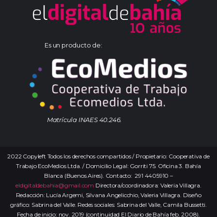
Es un producto de:
Matrícula INAES 40.246.
2022 Copyleft Todos los derechos compartidos / Propietario: Cooperativa de
Trabajo EcoMedios Ltda. / Domicilio Legal: Gorriti 75. Oficina 3. Bahía
Blanca (Buenos Aires). Contacto: 291 4405910 –
eldigitaldebahia@gmail.com
Directora/coordinadora: Valeria Villagra.
Redacción: Lucía Argemi, Silvana Angelicchio, Valeria Villagra. Diseño
gráfico: Sabrina del Valle. Redes sociales: Sabrina del Valle, Camila Bussetti.
Fecha de inicio: nov. 2019 (continuidad El Diario de Bahía feb. 2008).