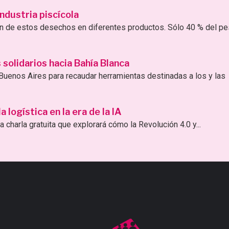
ndustria piscícola
ión de estos desechos en diferentes productos. Sólo 40 % del p
solidarios hacia Bahía Blanca
uenos Aires para recaudar herramientas destinadas a los y las
logística en la era de la IA
 charla gratuita que explorará cómo la Revolución 4.0 y...