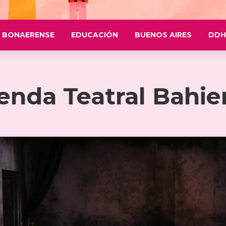
 BONAERENSE
EDUCACIÓN
BUENOS AIRES
DDH
enda Teatral Bahie