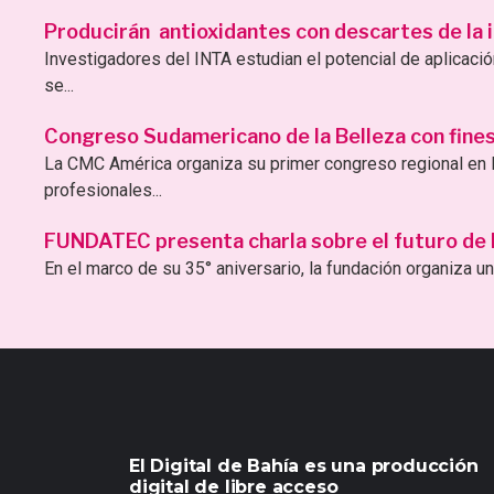
Producirán antioxidantes con descartes de la i
Investigadores del INTA estudian el potencial de aplicac
se...
Congreso Sudamericano de la Belleza con fines 
La CMC América organiza su primer congreso regional en B
profesionales...
FUNDATEC presenta charla sobre el futuro de la 
En el marco de su 35° aniversario, la fundación organiza una
El Digital de Bahía es una producción
digital de libre acceso