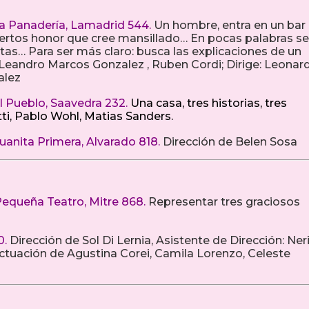
 La Panadería, Lamadrid 544.
Un hombre, entra en un bar
ciertos honor que cree mansillado… En pocas palabras se
as… Para ser más claro: busca las explicaciones de un
: Leandro Marcos Gonzalez , Ruben Cordi; Dirige: Leonar
alez
l Pueblo, Saavedra 232.
Una casa, tres historias, tres
i, Pablo Wohl, Matias Sanders.
uanita Primera, Alvarado 818.
Dirección de Belen Sosa
 Pequeña Teatro, Mitre 868.
Representar tres graciosos
0.
Dirección de Sol Di Lernia, Asistente de Dirección: Ner
Actuación de Agustina Corei, Camila Lorenzo, Celeste