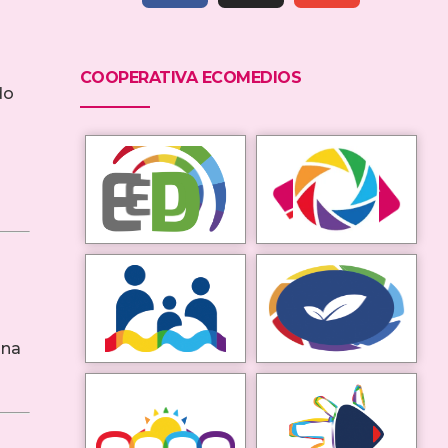
COOPERATIVA ECOMEDIOS
do
ina