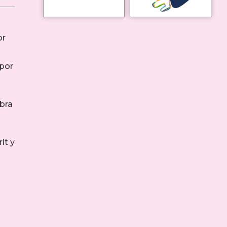
or
 por
obra
lt y