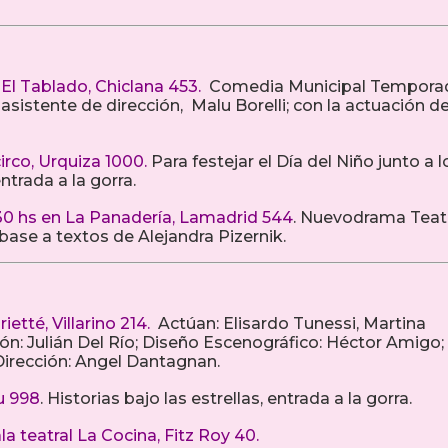
 El Tablado, Chiclana 453.
Comedia Municipal Tempora
sistente de dirección, Malu Borelli; con la actuación d
irco, Urquiza 1000.
Para festejar el Día del Niño junto a l
ntrada a la gorra.
30 hs en La Panadería, Lamadrid 544
. Nuevodrama Teat
base a textos de Alejandra Pizernik.
ietté, Villarino 214.
Actúan: Elisardo Tunessi, Martina
ón: Julián Del Río; Diseño Escenográfico: Héctor Amigo;
Dirección: Angel Dantagnan.
u 998
. Historias bajo las estrellas, entrada a la gorra.
ala teatral La Cocina, Fitz Roy 40.