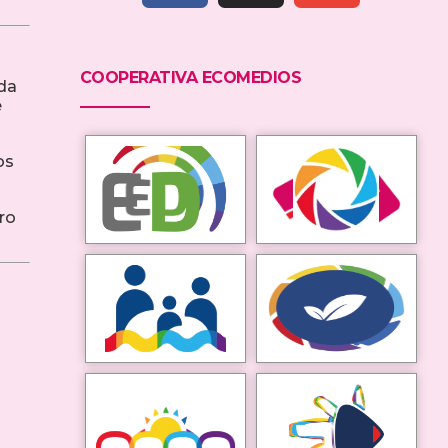
COOPERATIVA ECOMEDIOS
da
e
os
ro