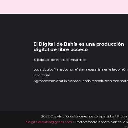
El Digital de Bahía es una producción
digital de libre acceso
©Todos los derechos compartidos.
Los artículos firmados no reflejan necesariamente la opinión
la editorial.
Agradecemos citar la fuente cuando reproduzcan este mater
2022 Copyleft Todos los derechos compartidos / Propiet
eldigitaldebahia@gmail.com
Directora/coordinadora: Valeria Vill
F