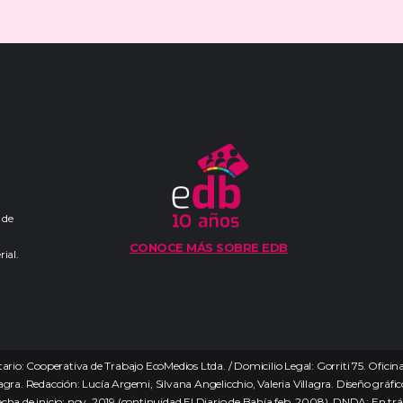
 de
CONOCE MÁS SOBRE EDB
ial.
ario: Cooperativa de Trabajo EcoMedios Ltda. / Domicilio Legal: Gorriti 75. Ofici
agra. Redacción: Lucía Argemi, Silvana Angelicchio, Valeria Villagra. Diseño gráfico:
echa de inicio: nov. 2019 (continuidad El Diario de Bahía feb. 2008). DNDA: En tr