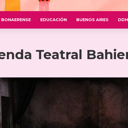
 BONAERENSE
EDUCACIÓN
BUENOS AIRES
DDH
enda Teatral Bahie