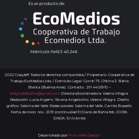
Es un producto de:
Matrícula INAES 40.246.
2022 Copyleft Todos los derechos compartidos / Propietario: Cooperativa de
Trabajo EcoMedios Ltda. / Domicilio Legal: Gorriti 75. Oficina 3. Bahía
Blanca (Buenos Aires). Contacto: 291 4405910 –
eldigitaldebahia@gmail.com
Directora/coordinadora: Valeria Villagra.
Redacción: Lucía Argemi, Silvana Angelicchio, Valeria Villagra. Diseño
gráfico: Sabrina del Valle. Redes sociales: Sabrina del Valle, Camila Bussetti.
Fecha de inicio: nov. 2019 (continuidad El Diario de Bahía feb. 2008).
DNDA: En trámite
Desarrollado por
Puro Web Design.