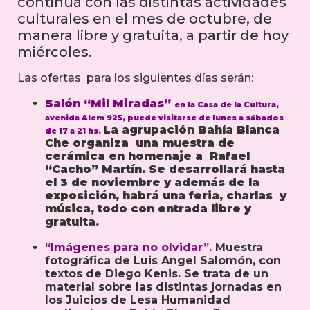
continúa con las distintas actividades
culturales en el mes de octubre, de
manera libre y gratuita, a partir de hoy
miércoles.
Las ofertas para los siguientes días serán:
Salón “Mil Miradas”
en la Casa de la Cultura,
avenida Alem 925,
puede visitarse de lunes a sábados
La agrupación Bahía Blanca
de 17 a 21 hs.
Che organiza una muestra de
cerámica en homenaje a Rafael
“Cacho” Martín. Se desarrollará hasta
el 3 de noviembre y además de la
exposición, habrá una feria, charlas y
música, todo con entrada libre y
gratuita.
“Imágenes para no olvidar”.
Muestra
fotográfica de Luis Angel Salomón, con
textos de Diego Kenis. Se trata de un
material sobre las distintas jornadas en
los Juicios de Lesa Humanidad