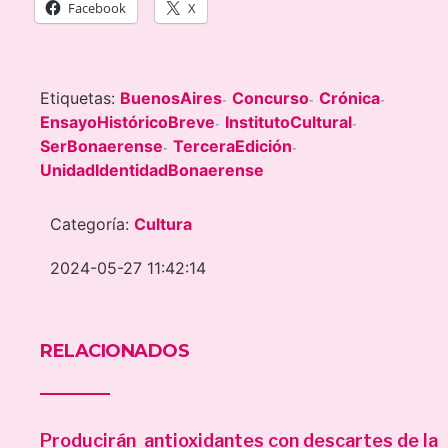
Facebook
X
Etiquetas:
BuenosAires
Concurso
Crónica
-
-
-
EnsayoHistóricoBreve
InstitutoCultural
-
-
SerBonaerense
TerceraEdición
-
-
UnidadIdentidadBonaerense
Categoría:
Cultura
2024-05-27 11:42:14
RELACIONADOS
Producirán antioxidantes con descartes de la