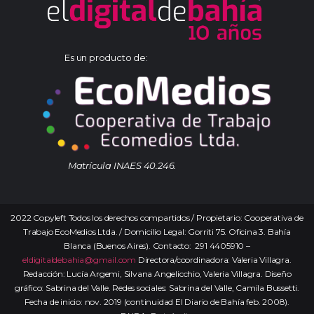
Es un producto de:
Matrícula INAES 40.246.
2022 Copyleft Todos los derechos compartidos / Propietario: Cooperativa de
Trabajo EcoMedios Ltda. / Domicilio Legal: Gorriti 75. Oficina 3. Bahía
Blanca (Buenos Aires). Contacto: 291 4405910 –
eldigitaldebahia@gmail.com
Directora/coordinadora: Valeria Villagra.
Redacción: Lucía Argemi, Silvana Angelicchio, Valeria Villagra. Diseño
gráfico: Sabrina del Valle. Redes sociales: Sabrina del Valle, Camila Bussetti.
Fecha de inicio: nov. 2019 (continuidad El Diario de Bahía feb. 2008).