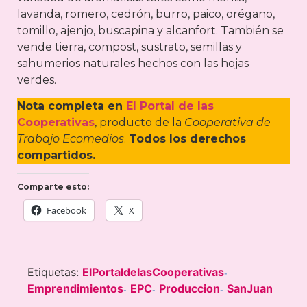
lavanda, romero, cedrón, burro, paico, orégano,
tomillo, ajenjo, buscapina y alcanfort. También se
vende tierra, compost, sustrato, semillas y
sahumerios naturales hechos con las hojas
verdes.
Nota completa en
El Portal de las
Cooperativas
, producto de la
Cooperativa de
Trabajo Ecomedios
.
Todos los derechos
compartidos.
Comparte esto:
Facebook
X
Etiquetas:
ElPortaldelasCooperativas
-
Emprendimientos
EPC
Produccion
SanJuan
-
-
-