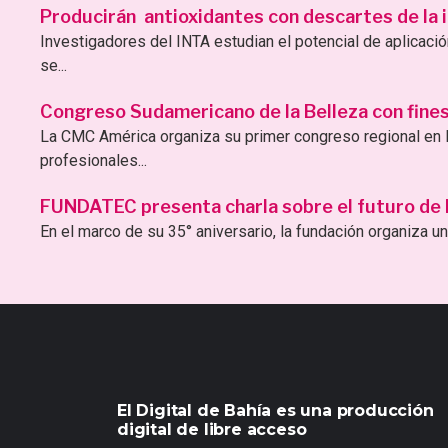
Producirán antioxidantes con descartes de la i
Investigadores del INTA estudian el potencial de aplicac
se...
Congreso Sudamericano de la Belleza con fines 
La CMC América organiza su primer congreso regional en B
profesionales...
FUNDATEC presenta charla sobre el futuro de la 
En el marco de su 35° aniversario, la fundación organiza una
El Digital de Bahía es una producción
digital de libre acceso