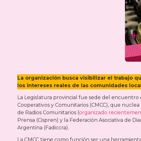
La organización busca visibilizar el trabajo
los intereses reales de las comunidades loca
La Legislatura provincial fue sede del encuentro
Cooperativos y Comunitarios (CMCC), que nuclea a
de Radios Comunitarios (
organizado recientement
Prensa (Cispren) y la Federación Asociativa de D
Argentina (Fadiccra).
La CMCC tiene como función ser una herramienta j