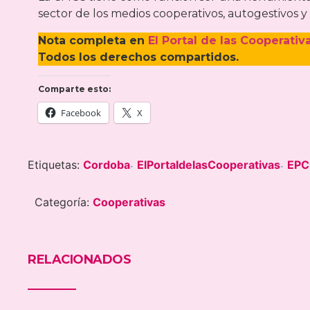
sector de los medios cooperativos, autogestivos y
Nota completa en
El Portal de las Cooperativ
Todos los derechos compartidos.
Comparte esto:
Facebook
X
Etiquetas:
Cordoba
ElPortaldelasCooperativas
EPC
-
-
Categoría:
Cooperativas
RELACIONADOS