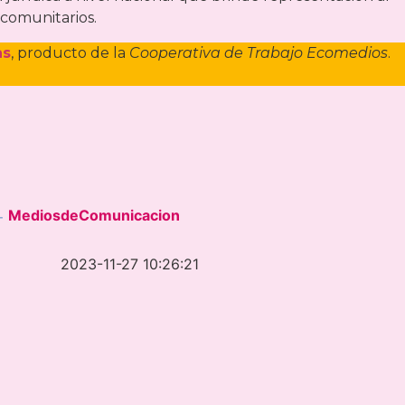
 comunitarios.
as
, producto de la
Cooperativa de Trabajo Ecomedios
.
MediosdeComunicacion
-
2023-11-27 10:26:21