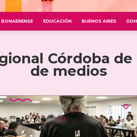
 BONAERENSE
EDUCACIÓN
BUENOS AIRES
DDH
egional Córdoba de
de medios