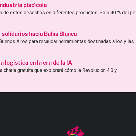
ndustria piscícola
ión de estos desechos en diferentes productos. Sólo 40 % del p
solidarios hacia Bahía Blanca
uenos Aires para recaudar herramientas destinadas a los y las
logística en la era de la IA
 charla gratuita que explorará cómo la Revolución 4.0 y...