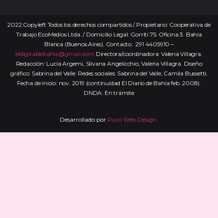
2022 Copyleft Todos los derechos compartidos / Propietario: Cooperativa de
Trabajo EcoMedios Ltda. / Domicilio Legal: Gorriti 75. Oficina 3. Bahía
Blanca (Buenos Aires). Contacto: 291 4405910 –
eldigitaldebahia@gmail.com
Directora/coordinadora: Valeria Villagra.
Redacción: Lucía Argemi, Silvana Angelicchio, Valeria Villagra. Diseño
gráfico: Sabrina del Valle. Redes sociales: Sabrina del Valle, Camila Bussetti.
Fecha de inicio: nov. 2019 (continuidad El Diario de Bahía feb. 2008).
DNDA: En trámite
Desarrollado por
Puro Web Design.