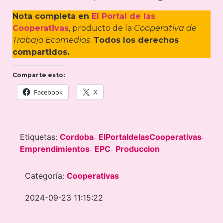
Nota completa en
El Portal de las
Cooperativas
, producto de la
Cooperativa de
Trabajo Ecomedios
.
Todos los derechos
compartidos.
Comparte esto:
Facebook
X
Etiquetas:
Cordoba
ElPortaldelasCooperativas
-
-
Emprendimientos
EPC
Produccion
-
-
Categoría:
Cooperativas
2024-09-23 11:15:22