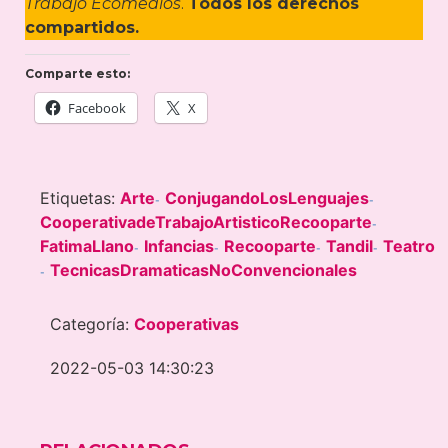
Trabajo Ecomedios
.
Todos los derechos
compartidos.
Comparte esto:
Facebook
X
Etiquetas:
Arte
ConjugandoLosLenguajes
-
-
CooperativadeTrabajoArtisticoRecooparte
-
FatimaLlano
Infancias
Recooparte
Tandil
Teatro
-
-
-
-
TecnicasDramaticasNoConvencionales
-
Categoría:
Cooperativas
2022-05-03 14:30:23