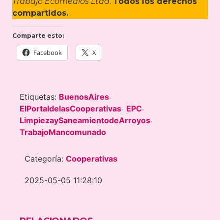
Trabajo Ecomedios Ltda
.
Todos los derechos
compartidos.
Comparte esto:
Facebook
X
Etiquetas:
BuenosAires
-
ElPortaldelasCooperativas
EPC
-
-
LimpiezaySaneamientodeArroyos
-
TrabajoMancomunado
Categoría:
Cooperativas
2025-05-05 11:28:10