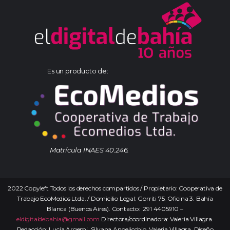
Es un producto de:
Matrícula INAES 40.246.
2022 Copyleft Todos los derechos compartidos / Propietario: Cooperativa de
Trabajo EcoMedios Ltda. / Domicilio Legal: Gorriti 75. Oficina 3. Bahía
Blanca (Buenos Aires). Contacto: 291 4405910 –
eldigitaldebahia@gmail.com
Directora/coordinadora: Valeria Villagra.
Redacción: Lucía Argemi, Silvana Angelicchio, Valeria Villagra. Diseño