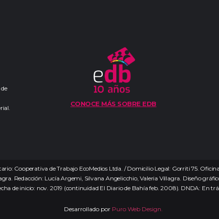
 de
CONOCE MÁS SOBRE EDB
ial.
ario: Cooperativa de Trabajo EcoMedios Ltda. / Domicilio Legal: Gorriti 75. Ofici
agra. Redacción: Lucía Argemi, Silvana Angelicchio, Valeria Villagra. Diseño gráfico:
echa de inicio: nov. 2019 (continuidad El Diario de Bahía feb. 2008). DNDA: En tr
Desarrollado por
Puro Web Design.