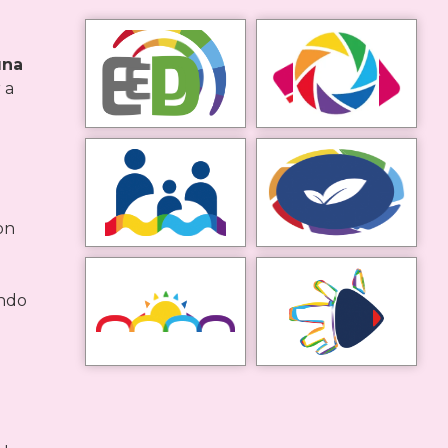
una
 a
on
ando