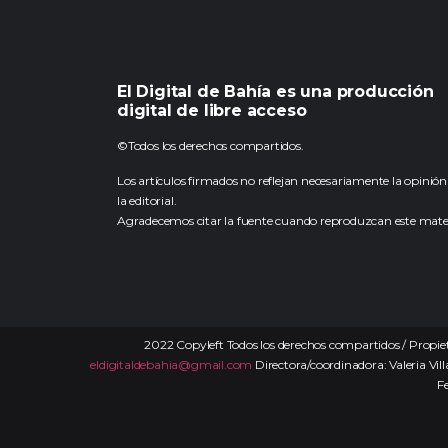
El Digital de Bahía es una producción
digital de libre acceso
©Todos los derechos compartidos.
Los artículos firmados no reflejan necesariamente la opinión
la editorial.
Agradecemos citar la fuente cuando reproduzcan este mater
2022 Copyleft Todos los derechos compartidos / Propiet
eldigitaldebahia@gmail.com
Directora/coordinadora: Valeria Vill
F