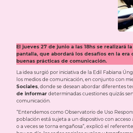
El jueves 27 de junio a las 18hs se realizará
pantalla, que abordará los desafíos en la era
buenas prácticas de comunicación.
La idea surgió por iniciativa de la Edil Fabiana Ú
los medios de comunicación, en conjunto con m
Sociales
, donde se desean abordar diferentes te
de informar
determinadas cuestiones quizás sens
comunicación.
“Entendemos como Observatorio de Uso Responsabl
población está sujeta a un dispositivo con acceso 
o a veces se torna engañosa”, explicó el referente