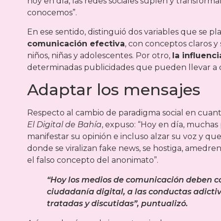
hoy en día, las redes sociales suplen y transfor
conocemos”.
En ese sentido, distinguió dos variables que se p
comunicación efectiva
, con conceptos claros y
niños, niñas y adolescentes. Por otro,
la influen
determinadas publicidades que pueden llevar a c
Adaptar los mensajes
Respecto al cambio de paradigma social en cuanto
El Digital de Bahía
, expuso: “Hoy en día, muchas
manifestar su opinión e incluso alzar su voz y qu
donde se viralizan fake news, se hostiga, amedre
el falso concepto del anonimato”.
“Hoy los medios de comunicación deben co
ciudadanía digital, a las conductas adictiva
tratadas y discutidas”, puntualizó.