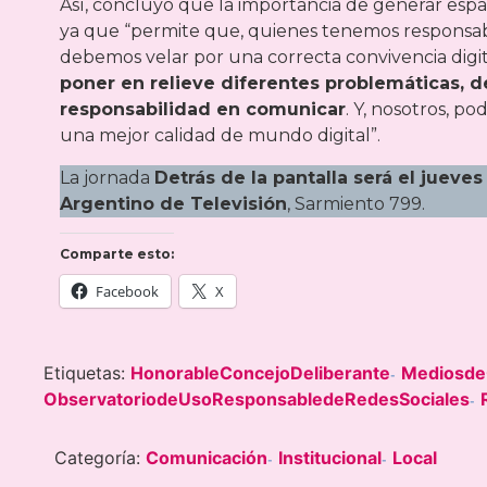
Así, concluyó que la importancia de generar espa
ya que “permite que, quienes tenemos responsabil
debemos velar por una correcta convivencia digi
poner en relieve diferentes problemáticas, d
responsabilidad en comunicar
. Y, nosotros, p
una mejor calidad de mundo digital”.
La jornada
Detrás de la pantalla será el jueves
Argentino de Televisión
, Sarmiento 799.
Comparte esto:
Facebook
X
Etiquetas:
HonorableConcejoDeliberante
Mediosde
-
ObservatoriodeUsoResponsabledeRedesSociales
-
Categoría:
Comunicación
Institucional
Local
-
-