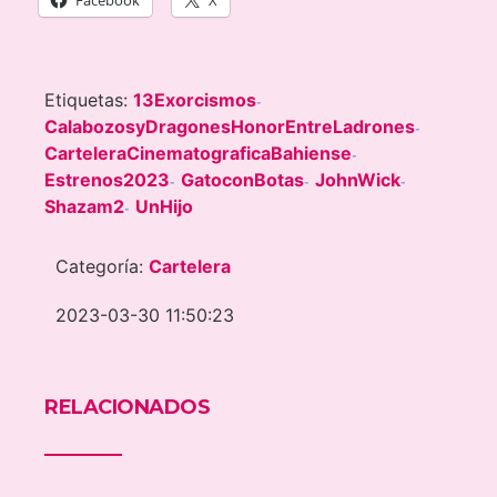
Facebook
X
Etiquetas:
13Exorcismos
-
CalabozosyDragonesHonorEntreLadrones
-
CarteleraCinematograficaBahiense
-
Estrenos2023
GatoconBotas
JohnWick
-
-
-
Shazam2
UnHijo
-
Categoría:
Cartelera
2023-03-30 11:50:23
RELACIONADOS