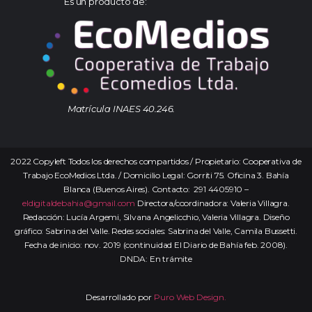
Es un producto de:
Matrícula INAES 40.246.
2022 Copyleft Todos los derechos compartidos / Propietario: Cooperativa de
Trabajo EcoMedios Ltda. / Domicilio Legal: Gorriti 75. Oficina 3. Bahía
Blanca (Buenos Aires). Contacto: 291 4405910 –
eldigitaldebahia@gmail.com
Directora/coordinadora: Valeria Villagra.
Redacción: Lucía Argemi, Silvana Angelicchio, Valeria Villagra. Diseño
gráfico: Sabrina del Valle. Redes sociales: Sabrina del Valle, Camila Bussetti.
Fecha de inicio: nov. 2019 (continuidad El Diario de Bahía feb. 2008).
DNDA: En trámite
Desarrollado por
Puro Web Design.