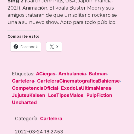
Sing 2
(Garth Jennings; USA, Japón, Francia-
2021). Animación. El koala Buster Moon y sus
amigos trataran de que un solitario rockero se
una a su nuevo show. Apto para todo público.
Comparte esto:
Facebook
X
Etiquetas:
ACiegas
Ambulancia
Batman
-
-
-
Cartelera
CarteleraCinematograficaBahiense
-
-
CompetenciaOficial
ExodoLaUltimaMarea
-
-
JujutsuKaisen
LosTiposMalos
PulpFiction
-
-
-
Uncharted
Categoría:
Cartelera
2022-03-24 16:27:53