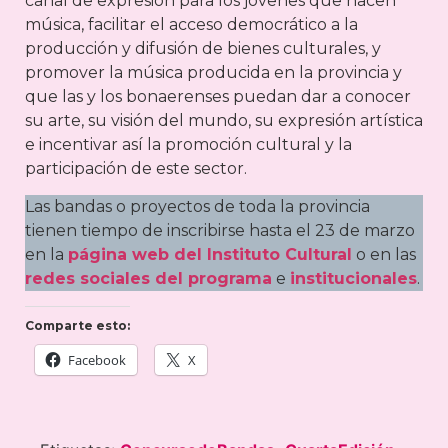
canal de expresión para los jóvenes que hacen
música, facilitar el acceso democrático a la
producción y difusión de bienes culturales, y
promover la música producida en la provincia y
que las y los bonaerenses puedan dar a conocer
su arte, su visión del mundo, su expresión artística
e incentivar así la promoción cultural y la
participación de este sector.
Las bandas o proyectos de toda la provincia
tienen tiempo de inscribirse hasta el 23 de marzo
en la
página web del Instituto Cultural
o en las
redes sociales del programa
e
institucionales
.
Comparte esto:
Facebook
X