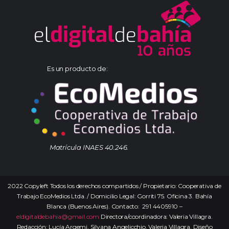
Es un producto de:
Matrícula INAES 40.246.
2022 Copyleft Todos los derechos compartidos / Propietario: Cooperativa de
Trabajo EcoMedios Ltda. / Domicilio Legal: Gorriti 75. Oficina 3. Bahía
Blanca (Buenos Aires). Contacto: 291 4405910 –
eldigitaldebahia@gmail.com
Directora/coordinadora: Valeria Villagra.
Redacción: Lucía Argemi, Silvana Angelicchio, Valeria Villagra. Diseño