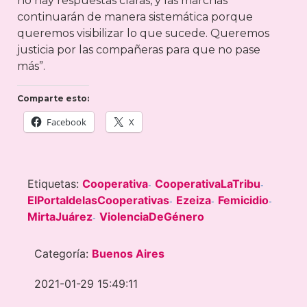
no hay respuestas claras, y las marchas
continuarán de manera sistemática porque
queremos visibilizar lo que sucede. Queremos
justicia por las compañeras para que no pase
más”.
Comparte esto:
Facebook
X
Etiquetas:
Cooperativa
CooperativaLaTribu
-
-
ElPortaldelasCooperativas
Ezeiza
Femicidio
-
-
-
MirtaJuárez
ViolenciaDeGénero
-
Categoría:
Buenos Aires
2021-01-29 15:49:11