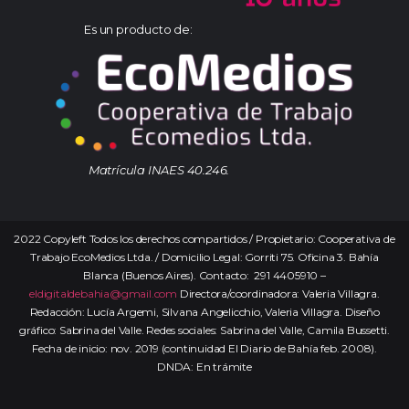
Es un producto de:
Matrícula INAES 40.246.
2022 Copyleft Todos los derechos compartidos / Propietario: Cooperativa de
Trabajo EcoMedios Ltda. / Domicilio Legal: Gorriti 75. Oficina 3. Bahía
Blanca (Buenos Aires). Contacto: 291 4405910 –
eldigitaldebahia@gmail.com
Directora/coordinadora: Valeria Villagra.
Redacción: Lucía Argemi, Silvana Angelicchio, Valeria Villagra. Diseño
gráfico: Sabrina del Valle. Redes sociales: Sabrina del Valle, Camila Bussetti.
Fecha de inicio: nov. 2019 (continuidad El Diario de Bahía feb. 2008).
DNDA: En trámite