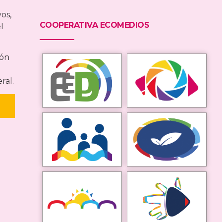
os,
COOPERATIVA ECOMEDIOS
l
ión
ral.