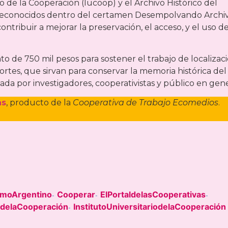
io de la Cooperación (Iucoop) y el Archivo Histórico del
 reconocidos dentro del certamen Desempolvando Archiv
tribuir a mejorar la preservación, el acceso, y el uso de
o de 750 mil pesos para sostener el trabajo de localizac
rtes, que sirvan para conservar la memoria histórica del
a por investigadores, cooperativistas y público en gene
as
, producto de la
Cooperativa de Trabajo Ecomedios
.
smoArgentino
Cooperar
ElPortaldelasCooperativas
-
-
-
todelaCooperación
InstitutoUniversitariodelaCooperación
-