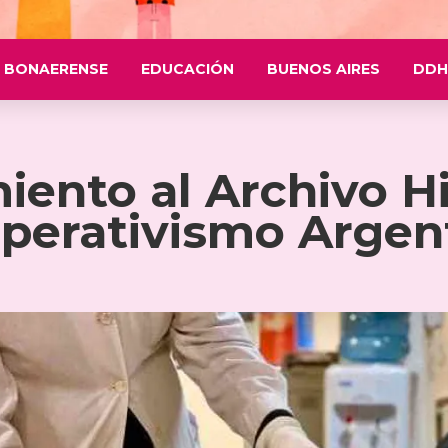
 BONAERENSE
EDUCACIÓN
BUENOS AIRES
DDH
ento al Archivo Hi
perativismo Argen