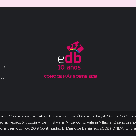
 de
CONOCE MÁS SOBRE EDB
ial.
ario: Cooperativa de Trabajo EcoMedios Ltda. / Domicilio Legal: Gorriti 75. Ofici
agra. Redacción: Lucía Argemi, Silvana Angelicchio, Valeria Villagra. Diseño gráfico:
echa de inicio: nov. 2019 (continuidad El Diario de Bahía feb. 2008). DNDA: En tr