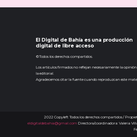
El Digital de Bahía es una producción
digital de libre acceso
©Todos los derechos compartidos.
Los artículos firmados no reflejan necesariamente la opinión
la editorial.
Agradecemos citar la fuente cuando reproduzcan este mater
2022 Copyleft Todos los derechos compartidos / Propiet
eldigitaldebahia@gmail.com
Directora/coordinadora: Valeria Vill
F