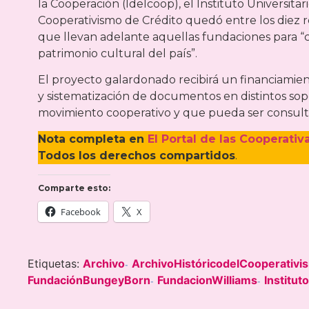
la Cooperación (Idelcoop), el Instituto Universitar
Cooperativismo de Crédito quedó entre los diez
que llevan adelante aquellas fundaciones para “con
patrimonio cultural del país”.
El proyecto galardonado recibirá un financiamient
y sistematización de documentos en distintos sopo
movimiento cooperativo y que pueda ser consultad
Nota completa en
El Portal de las Cooperativ
Todos los derechos compartidos
.
Comparte esto:
Facebook
X
Etiquetas:
Archivo
ArchivoHistóricodelCooperativi
-
FundaciónBungeyBorn
FundacionWilliams
Institu
-
-