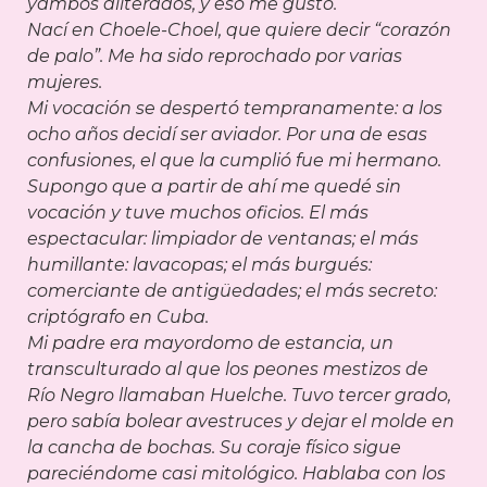
yambos aliterados, y eso me gustó.
Nací en Choele-Choel, que quiere decir “corazón
de palo”. Me ha sido reprochado por varias
mujeres.
Mi vocación se despertó tempranamente: a los
ocho años decidí ser aviador. Por una de esas
confusiones, el que la cumplió fue mi hermano.
Supongo que a partir de ahí me quedé sin
vocación y tuve muchos oficios. El más
espectacular: limpiador de ventanas; el más
humillante: lavacopas; el más burgués:
comerciante de antigüedades; el más secreto:
criptógrafo en Cuba.
Mi padre era mayordomo de estancia, un
transculturado al que los peones mestizos de
Río Negro llamaban Huelche. Tuvo tercer grado,
pero sabía bolear avestruces y dejar el molde en
la cancha de bochas. Su coraje físico sigue
pareciéndome casi mitológico. Hablaba con los