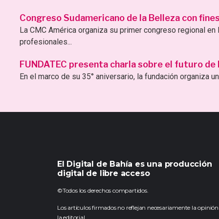
Congreso Sudamericano de la Belleza con fines 
La CMC América organiza su primer congreso regional en B
profesionales...
FUNDATEC presenta charla sobre el futuro de la 
En el marco de su 35° aniversario, la fundación organiza una
El Digital de Bahía es una producción
digital de libre acceso
©Todos los derechos compartidos.
Los artículos firmados no reflejan necesariamente la opinión
la editorial.