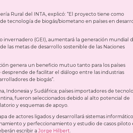
iería Rural del INTA, explicó: “El proyecto tiene como
n de tecnología de biogás/biometano en países en desarro
cto invernadero (GEI), aumentará la generación mundial 
de las metas de desarrollo sostenible de las Naciones
ación genera un beneficio mutuo tanto para los países
esprende de facilitar el diálogo entre las industrias
arrolladores de biogás”.
a, Indonesia y Sudáfrica; países importadores de tecnol
entina, fueron seleccionados debido al alto potencial de
latorio y esquemas de apoyo.
a de actores ligados y desarrollará sistemas informático
trenamiento y perfeccionamiento y estudio de casos piloto
berán escribir a
Jorge Hilbert
.