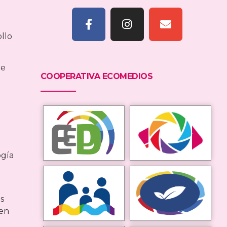
llo
de
COOPERATIVA ECOMEDIOS
ogía
s
 en