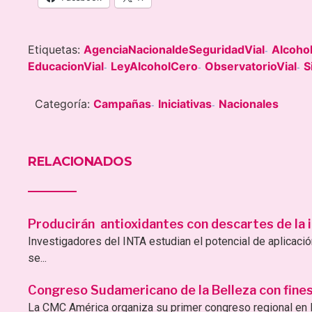
Etiquetas:
AgenciaNacionaldeSeguridadVial
Alcoho
-
EducacionVial
LeyAlcoholCero
ObservatorioVial
S
-
-
-
Categoría:
Campañas
Iniciativas
Nacionales
-
-
RELACIONADOS
Producirán antioxidantes con descartes de la i
Investigadores del INTA estudian el potencial de aplicac
se...
Congreso Sudamericano de la Belleza con fines 
La CMC América organiza su primer congreso regional en B