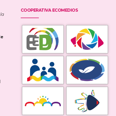
COOPERATIVA ECOMEDIOS
la
de
d