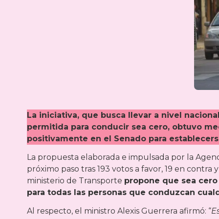
La iniciativa, que busca llevar a nivel nacio
permitida para conducir sea cero, obtuvo me
positivamente en el Senado para establecer
La propuesta elaborada e impulsada por la Agenci
próximo paso tras 193 votos a favor, 19 en contra 
ministerio de Transporte
propone que sea cero 
para todas las personas que conduzcan cualq
Al respecto, el ministro Alexis Guerrera afirmó: “
E