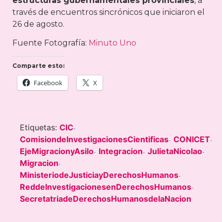
estructuras gubernamentales provinciales
, a
través de encuentros sincrónicos que iniciaron el
26 de agosto.
Fuente Fotografía:
Minuto Uno
Comparte esto:
Facebook
X
Etiquetas:
CIC
-
ComisiondeInvestigacionesCientificas
CONICET
-
-
EjeMigracionyAsilo
Integracion
JulietaNicolao
-
-
-
Migracion
-
MinisteriodeJusticiayDerechosHumanos
-
ReddeInvestigacionesenDerechosHumanos
-
SecretatriadeDerechosHumanosdelaNacion