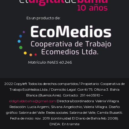
Es un producto de:
Matrícula INAES 40.246.
2022 Copyleft Todos los derechos compartidos / Propietario: Cooperativa de
Trabajo EcoMedios Ltda. / Domicilio Legal: Gorriti 75. Oficina 3. Bahía
Blanca (Buenos Aires). Contacto: 291 4405910 –
eldigitaldebahia@gmail.com
Directora/coordinadora: Valeria Villagra.
Redacción: Lucía Argemi, Silvana Angelicchio, Valeria Villagra. Diseño
gráfico: Sabrina del Valle. Redes sociales: Sabrina del Valle, Camila Bussetti.
Fecha de inicio: nov. 2019 (continuidad El Diario de Bahía feb. 2008).
DNDA: En trámite