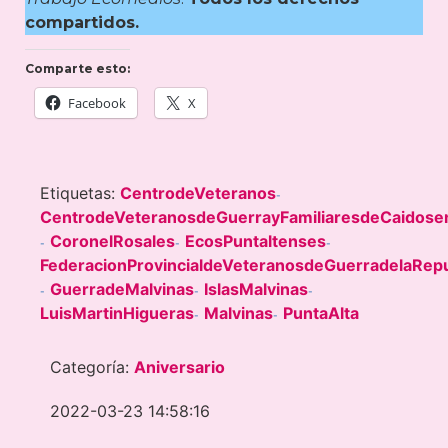
compartidos.
Comparte esto:
Facebook
X
Etiquetas:
CentrodeVeteranos
-
CentrodeVeteranosdeGuerrayFamiliaresdeCaidose
CoronelRosales
EcosPuntaltenses
-
-
-
FederacionProvincialdeVeteranosdeGuerradelaRepu
GuerradeMalvinas
IslasMalvinas
-
-
-
LuisMartinHigueras
Malvinas
PuntaAlta
-
-
Categoría:
Aniversario
2022-03-23 14:58:16