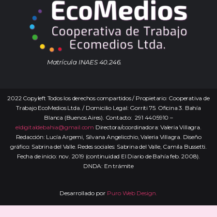
Matrícula INAES 40.246.
2022 Copyleft Todos los derechos compartidos / Propietario: Cooperativa de
Trabajo EcoMedios Ltda. / Domicilio Legal: Gorriti 75. Oficina 3. Bahía
Blanca (Buenos Aires). Contacto: 291 4405910 –
eldigitaldebahia@gmail.com
Directora/coordinadora: Valeria Villagra.
Redacción: Lucía Argemi, Silvana Angelicchio, Valeria Villagra. Diseño
gráfico: Sabrina del Valle. Redes sociales: Sabrina del Valle, Camila Bussetti.
Fecha de inicio: nov. 2019 (continuidad El Diario de Bahía feb. 2008).
DNDA: En trámite
Desarrollado por
Puro Web Design.