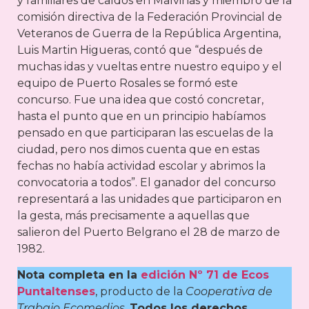
y familiares de caídos en Malvinas y miembro de la
comisión directiva de la Federación Provincial de
Veteranos de Guerra de la República Argentina,
Luis Martin Higueras, contó que “después de
muchas idas y vueltas entre nuestro equipo y el
equipo de Puerto Rosales se formó este
concurso. Fue una idea que costó concretar,
hasta el punto que en un principio habíamos
pensado en que participaran las escuelas de la
ciudad, pero nos dimos cuenta que en estas
fechas no había actividad escolar y abrimos la
convocatoria a todos”. El ganador del concurso
representará a las unidades que participaron en
la gesta, más precisamente a aquellas que
salieron del Puerto Belgrano el 28 de marzo de
1982.
Nota completa en la
edición Nº 71 de Ecos
Puntaltenses
, producto de la
Cooperativa de
Trabajo Ecomedios
.
Todos los derechos